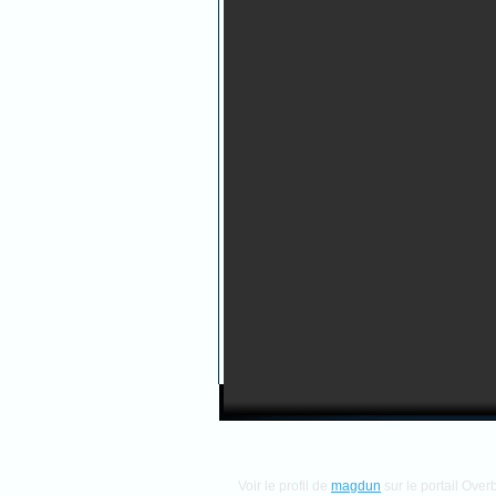
Voir le profil de
magdun
sur le portail Over