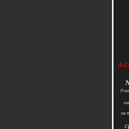
A Co
N
Pour
vo
ou n
c