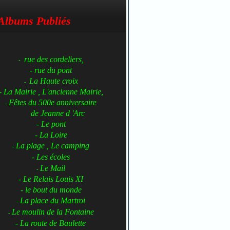
Albums Publiés
rue des cordeliers,
-
- rue du pont
La Haute croix
-
- La Mairie , L'ancienne Mairie,
Fêtes du 500e anniversaire
-
de Jeanne d 'Arc
- Le pont
- La Loire
La plage , Le camping
-
- Les écoles
Le Mail
-
- Le Relais Louis XI
- le bout du monde
La place du Martroi
-
Le moulin de la Fontaine
-
- La route de Baulette