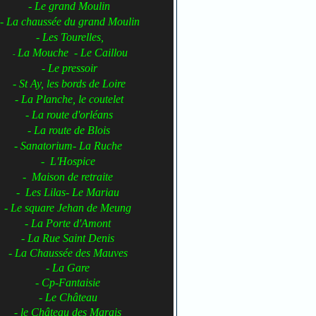
- Le grand Moulin
- La chaussée du grand Moulin
- Les Tourelles,
La Mouche - Le Caillou
-
- Le pressoir
- St Ay, les bords de Loire
- La Planche, le coutelet
- La route d'orléans
- La route de Blois
- Sanatorium- La Ruche
- L'Hospice
- Maison de retraite
- Les Lilas- Le Mariau
- Le square Jehan de Meung
- La Porte d'Amont
- La Rue Saint Denis
- La Chaussée des Mauves
- La Gare
- Cp-Fantaisie
- Le Château
- le Château des Marais