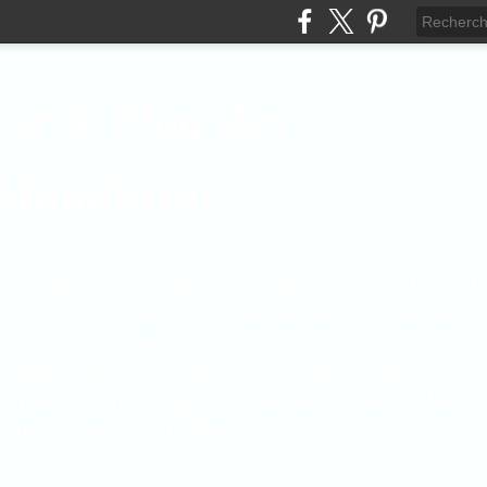
ur le blog des
 Magdunois
rtager un voyage dans le temps par le biais de 
es les personnes qui portent intérêt 
on enrichissement.
ègulièrement les nouvelles cartes mises en l
 photos dans lesquels vous retrouverez les c
rnières pages du blog.