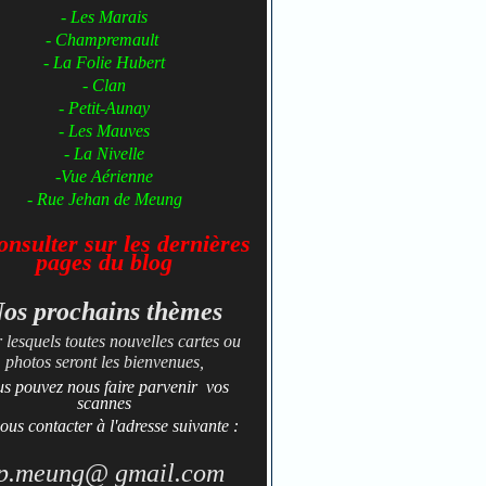
- Les Marais
- Champremault
- La Folie Hubert
- Clan
- Petit-Aunay
- ​​​​​Les Mauves
- La Nivelle
-Vue Aérienne
- Rue Jehan de Meung
nsulter sur les dernières
pages du
blog
os prochains thèmes
 lesquels toutes nouvelles cartes ou
photos seront les bienvenues,
us pouvez nous faire parvenir vos
scannes
ous contacter à l'adresse suivante :
p.meung@ gmail.com