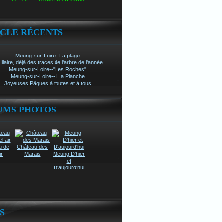
ICLE RÉCENTS
Meung-sur-Loire--La plage
Hilaire, déjà des traces de l'arbre de l'année.
Meung-sur-Loire--"Les Roches"
Meung-sur-Loire-- L a Planche
Joyeuses Pâques à toutes et à tous
UMS PHOTOS
u de
Château des
ir
Marais
Meung D'hier
et
D'aujourd'hui
S