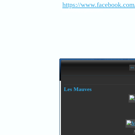
https://www.facebook.com
(cp.meung@gmail.com)
<<
Les Mauves