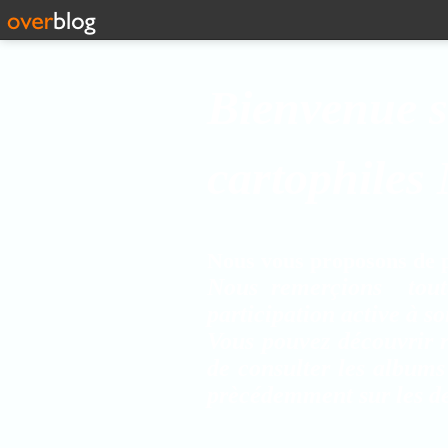
Bienvenue s
cartophiles
Nous vous proposons de pa
Nous remerçions tout
participation active à s
Vous pouvez découvrir r
de consulter les albums
prècédemment sur les de