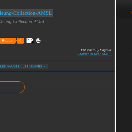
Meung-Collection-AMSL
Repost
0
Published By Magdun
Commenter Cet Article
…
 LES MAUVES
LES MAUVES >>