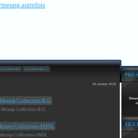
/meung.autrefois
 LES MAUVES
LES MAUVES >>
PRÉ
15 octobre 2016
Desc
a
Meung-Collection-B.G
TEX
Meung-Collection-AMSL