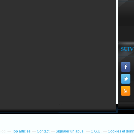
SUI
blog
Top articles
Contact
Signaler un abus
C.G.U.
Cookies et don