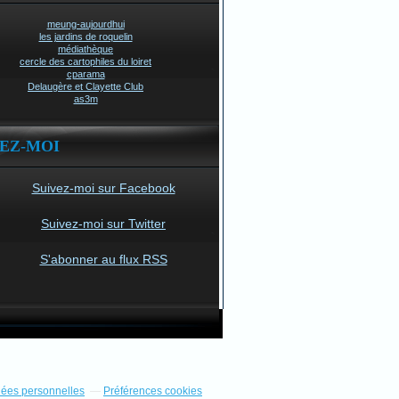
meung-aujourdhui
les jardins de roquelin
médiathèque
cercle des cartophiles du loiret
cparama
Delaugère et Clayette Club
as3m
VEZ-MOI
Suivez-moi sur Facebook
Suivez-moi sur Twitter
S'abonner au flux RSS
nées personnelles
Préférences cookies