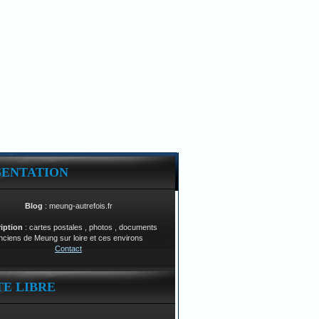
SENTATION
Blog
: meung-autrefois.fr
ription
: cartes postales , photos , documents
nciens de Meung sur loire et ces environs
Contact
TE LIBRE