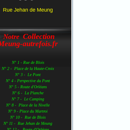
Rue Jehan de Meung
Collection
Notre
Meung-autrefois.fr
N° 1 - Rue de Blois
N° 2 - Place de la Haute-Croix
N° 3 - Le Pont
N° 4 - Perspective du Pont
N° 5 - Route d'Orléans
N° 6 - La Planche
N° 7 - Le Camping
N° 8 - Place de la Nivelle
N° 9 - Place du Martroi
N° 10 - Rue de Blois
N° 11 - Rue Jehan de Meung
N° 12 - Route d'Orléans