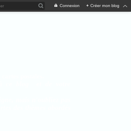
Connexion
+
Créer mon blog
cartes postales.
à ce blog et de votre
igne, mais n'oubliez pas
artes des thèmes abordés