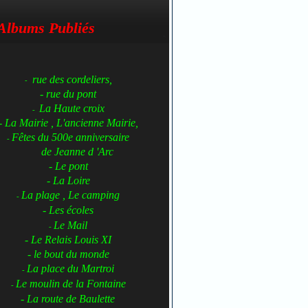
Albums Publiés
rue des cordeliers,
-
- rue du pont
La Haute croix
-
- La Mairie , L'ancienne Mairie,
Fêtes du 500e anniversaire
-
de Jeanne d 'Arc
- Le pont
- La Loire
La plage , Le camping
-
- Les écoles
Le Mail
-
- Le Relais Louis XI
- le bout du monde
La place du Martroi
-
Le moulin de la Fontaine
-
- La route de Baulette