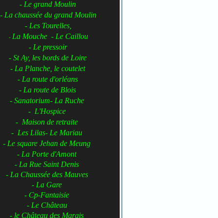
- Le grand Moulin
- La chaussée du grand Moulin
- Les Tourelles,
La Mouche - Le Caillou
-
- Le pressoir
- St Ay, les bords de Loire
- La Planche, le coutelet
- La route d'orléans
- La route de Blois
- Sanatorium- La Ruche
- L'Hospice
- Maison de retraite
- Les Lilas- Le Mariau
- Le square Jehan de Meung
- La Porte d'Amont
- La Rue Saint Denis
- La Chaussée des Mauves
- La Gare
- Cp-Fantaisie
- Le Château
- le Château des Marais