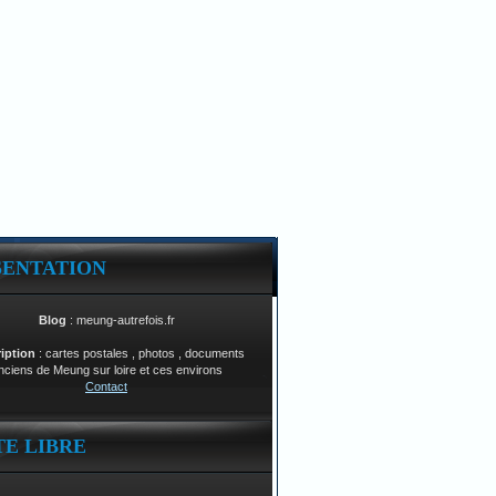
SENTATION
Blog
: meung-autrefois.fr
ription
: cartes postales , photos , documents
nciens de Meung sur loire et ces environs
Contact
TE LIBRE