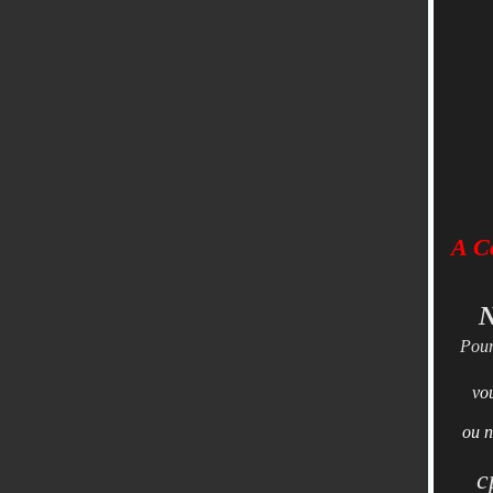
A Co
N
Pour
vo
ou n
c