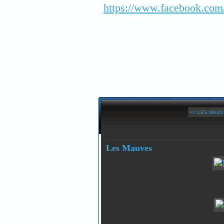
https://www.facebook.com
(cp.meung@gmail.com)
<< LES MAU
Les Mauves