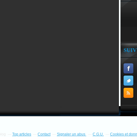
SUI
blog
Top articles
Contact
Signaler un abus
C.G.U.
Cookies et don