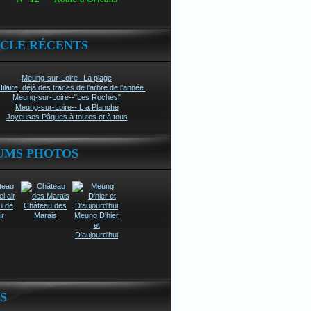
ICLE RÉCENTS
Meung-sur-Loire--La plage
Hilaire, déjà des traces de l'arbre de l'année.
Meung-sur-Loire--"Les Roches"
Meung-sur-Loire-- L a Planche
Joyeuses Pâques à toutes et à tous
UMS PHOTOS
u de
Château des
ir
Marais
Meung D'hier
et
D'aujourd'hui
S