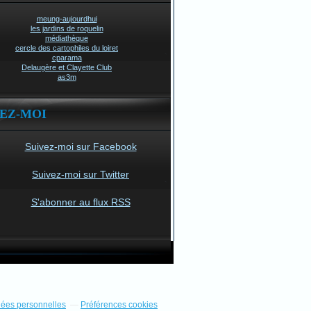
meung-aujourdhui
les jardins de roquelin
médiathèque
cercle des cartophiles du loiret
cparama
Delaugère et Clayette Club
as3m
VEZ-MOI
Suivez-moi sur Facebook
Suivez-moi sur Twitter
S'abonner au flux RSS
nées personnelles
Préférences cookies