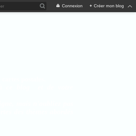
Connexion
+
Créer mon blog
cartes postales.
à ce blog et de votre
igne, mais n'oubliez pas
artes des thèmes abordés