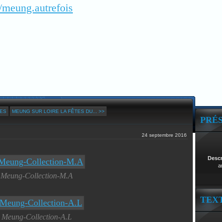
/meung.autrefois
VES
MEUNG SUR LOIRE LA FÊTES DU... >>
PRÉ
24 septembre 2016
Desc
a
Meung-Collection-M.A
TEX
Meung-Collection-A.L