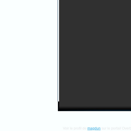
Voir le profil de
magdun
sur le portail Over