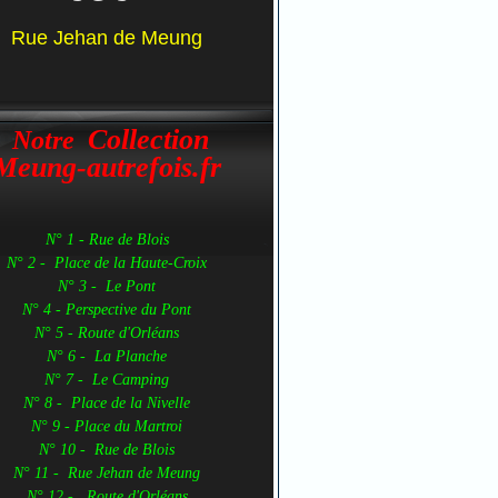
Rue Jehan de Meung
Collection
Notre
Meung-autrefois.fr
N° 1 - Rue de Blois
N° 2 - Place de la Haute-Croix
N° 3 - Le Pont
N° 4 - Perspective du Pont
N° 5 - Route d'Orléans
N° 6 - La Planche
N° 7 - Le Camping
N° 8 - Place de la Nivelle
N° 9 - Place du Martroi
N° 10 - Rue de Blois
N° 11 - Rue Jehan de Meung
N° 12 - Route d'Orléans