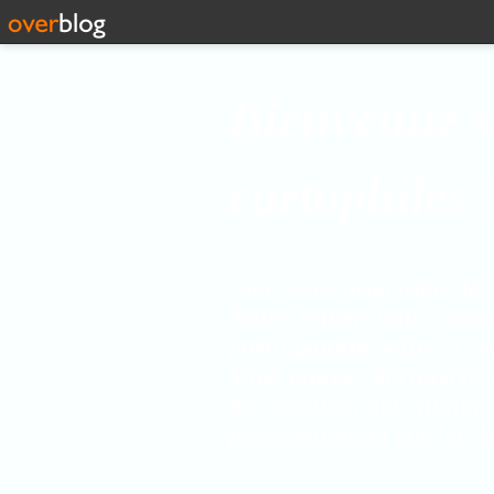
Bienvenue s
cartophiles
Nous vous proposons de pa
Nous remerçions tout
participation active à s
Vous pouvez découvrir r
de consulter les albums
prècédemment sur les de