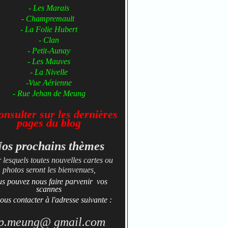
- Les Marais
- Champremault
- La Folie Hubert
- Clan
- Petit-Aunay
- ​​​​​Les Mauves
- La Nivelle
-Vue Aérienne
- Rue Jehan de Meung
nsulter sur les dernières
pages du
blog
os prochains thèmes
 lesquels toutes nouvelles cartes ou
photos seront les bienvenues,
us pouvez nous faire parvenir vos
scannes
ous contacter à l'adresse suivante :
p.meung@ gmail.com