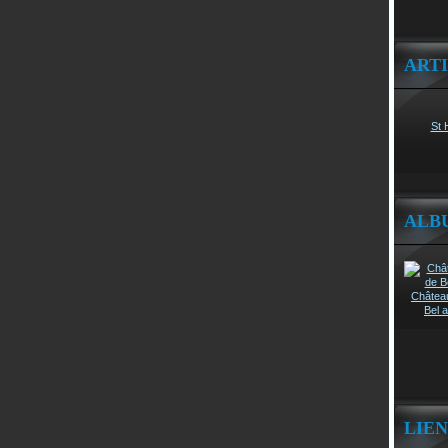
ART
St 
ALB
Châtea
Bel a
LIEN