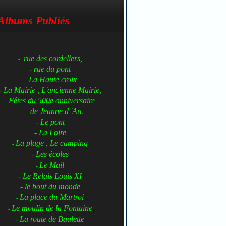
Albums Publiés
rue des cordeliers,
-
- rue du pont
La Haute croix
-
- La Mairie , L'ancienne Mairie,
Fêtes du 500e anniversaire
-
de Jeanne d 'Arc
- Le pont
- La Loire
La plage , Le camping
-
- Les écoles
Le Mail
-
- Le Relais Louis XI
- le bout du monde
La place du Martroi
-
Le moulin de la Fontaine
-
- La route de Baulette