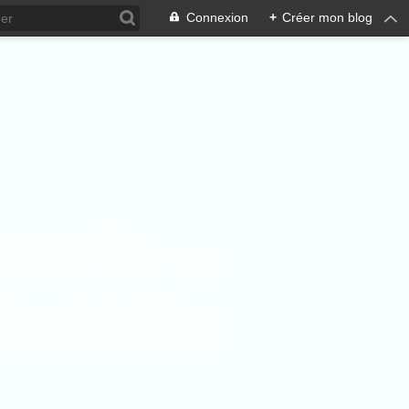
Connexion
+
Créer mon blog
cartes postales.
à ce blog et de votre
igne, mais n'oubliez pas
artes des thèmes abordés