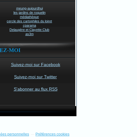
meung-aujourdhui
les jardins de roquelin
médiathèque
cercle des cartophiles du loiret
cparama
Delaugère et Clayette Club
as3m
VEZ-MOI
Suivez-moi sur Facebook
Suivez-moi sur Twitter
S'abonner au flux RSS
nées personnelles
Préférences cookies