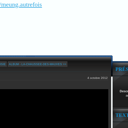
/meung.autrefois
ISIE
ALBUM - LA-CHAUSSEE-DES-MAUVES >>
PRÉ
4 octobre 2012
Desc
a
TEX