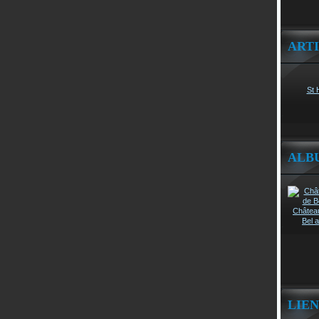
ART
St 
ALB
Châtea
Bel a
LIEN