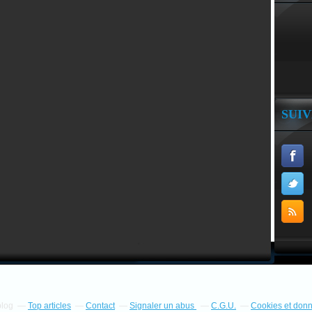
SUI
blog
Top articles
Contact
Signaler un abus
C.G.U.
Cookies et don