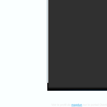
Voir le profil de
magdun
sur le portail Over