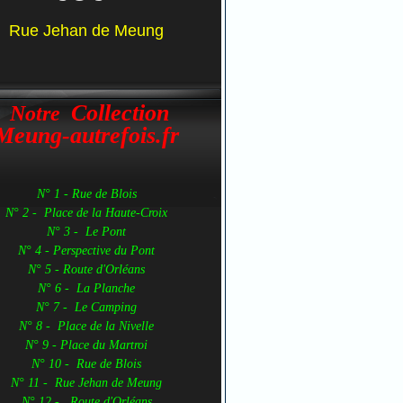
Rue Jehan de Meung
Collection
Notre
Meung-autrefois.fr
N° 1 - Rue de Blois
N° 2 - Place de la Haute-Croix
N° 3 - Le Pont
N° 4 - Perspective du Pont
N° 5 - Route d'Orléans
N° 6 - La Planche
N° 7 - Le Camping
N° 8 - Place de la Nivelle
N° 9 - Place du Martroi
N° 10 - Rue de Blois
N° 11 - Rue Jehan de Meung
N° 12 - Route d'Orléans