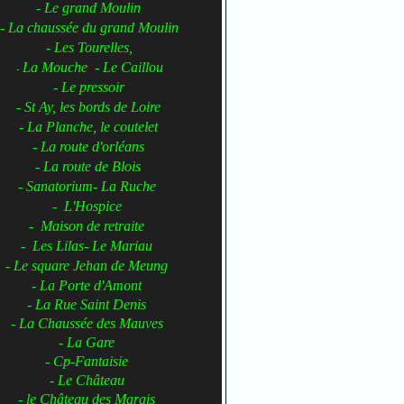
- Le grand Moulin
- La chaussée du grand Moulin
- Les Tourelles,
La Mouche - Le Caillou
-
- Le pressoir
- St Ay, les bords de Loire
- La Planche, le coutelet
- La route d'orléans
- La route de Blois
- Sanatorium- La Ruche
- L'Hospice
- Maison de retraite
- Les Lilas- Le Mariau
- Le square Jehan de Meung
- La Porte d'Amont
- La Rue Saint Denis
- La Chaussée des Mauves
- La Gare
- Cp-Fantaisie
- Le Château
- le Château des Marais