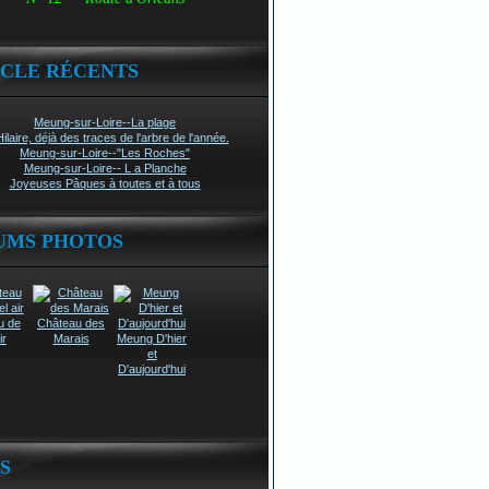
ICLE RÉCENTS
Meung-sur-Loire--La plage
Hilaire, déjà des traces de l'arbre de l'année.
Meung-sur-Loire--"Les Roches"
Meung-sur-Loire-- L a Planche
Joyeuses Pâques à toutes et à tous
UMS PHOTOS
u de
Château des
ir
Marais
Meung D'hier
et
D'aujourd'hui
S