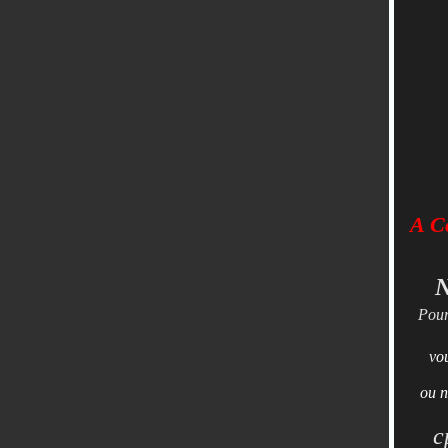
A Co
N
Pour
vo
ou n
c