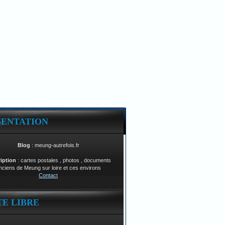
SENTATION
Blog
: meung-autrefois.fr
ription
: cartes postales , photos , documents
nciens de Meung sur loire et ces environs
Contact
TE LIBRE