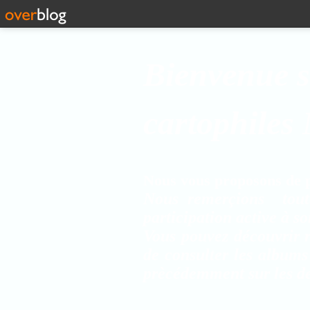
Bienvenue s
cartophiles
Nous vous proposons de pa
Nous remerçions tout
participation active à s
Vous pouvez découvrir r
de consulter les albums
prècédemment sur les de