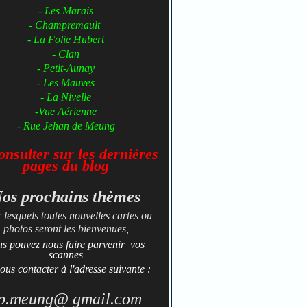
- Les Marais
- Champremault
- La Folie Hubert
- Clan
- Petit-Aunay
- ​​​​​Les Mauves
- La Nivelle
-Vue Aérienne
- Rue Jehan de Meung
nsulter sur les dernières
pages du
blog
os prochains thèmes
 lesquels toutes nouvelles cartes ou
photos seront les bienvenues,
us pouvez nous faire parvenir vos
scannes
ous contacter à l'adresse suivante :
p.meung@ gmail.com