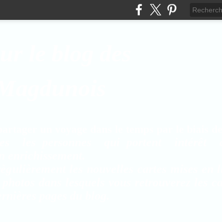
ur le blog des
 Magdunois
rtager un voyage dans le temps par le biais de 
es les personnes qui portent intérêt 
on enrichissement.
ègulièrement les nouvelles cartes mises en l
 photos dans lesquels vous retrouverez les c
rnières pages du blog.