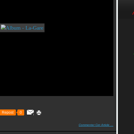
Repost
0
Commenter Cet Article
…