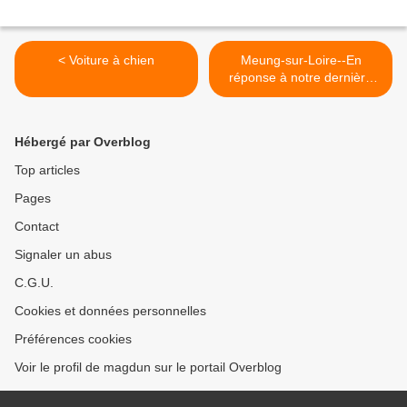
< Voiture à chien
Meung-sur-Loire--En
réponse à notre dernière
publication, voici 2 cartes
qui avec votre aide nous on
permis d'identifier l'endroit.
Hébergé par Overblog
Il s'agit bien d'un café
restaurant de la Haute croix
Top articles
qui était à côté de l Hôtel de
Pages
la gare.Merci à tous. >
Contact
Signaler un abus
C.G.U.
Cookies et données personnelles
Préférences cookies
Voir le profil de magdun sur le portail Overblog