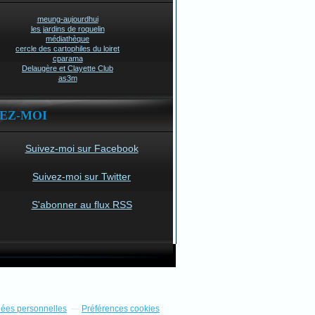
meung-aujourdhui
les jardins de roquelin
médiathèque
cercle des cartophiles du loiret
cparama
Delaugère et Clayette Club
as3m
VEZ-MOI
Suivez-moi sur Facebook
Suivez-moi sur Twitter
S'abonner au flux RSS
nées personnelles
Préférences cookies