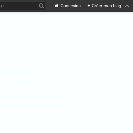
Connexion
+
Créer mon blog
cartes postales.
à ce blog et de votre
igne, mais n'oubliez pas
artes des thèmes abordés