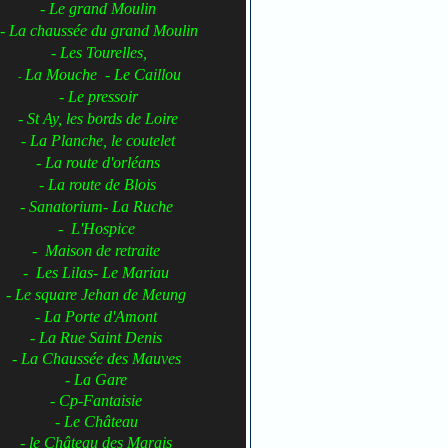
- Le grand Moulin
- La chaussée du grand Moulin
- Les Tourelles,
La Mouche - Le Caillou
-
- Le pressoir
- St Ay, les bords de Loire
- La Planche, le coutelet
- La route d'orléans
- La route de Blois
- Sanatorium- La Ruche
- L'Hospice
- Maison de retraite
- Les Lilas- Le Mariau
- Le square Jehan de Meung
- La Porte d'Amont
- La Rue Saint Denis
- La Chaussée des Mauves
- La Gare
- Cp-Fantaisie
- Le Château
- le Château des Marais