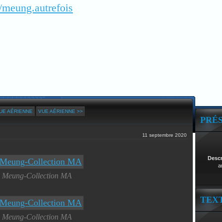
/meung.autrefois
UE AÉRIENNE
VUE AÉRIENNE >>
PRÉ
11 septembre 2020
Desc
a
Meung-Collection MA
TEX
Meung-Collection MA