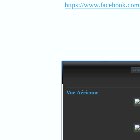
https://www.facebook.com
(cp.meung@gmail.com)
<< V
Vue Aérienne