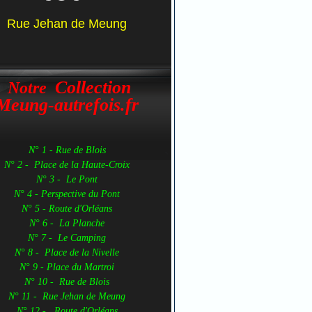
Rue Jehan de Meung
Collection
Notre
Meung-autrefois.fr
N° 1 - Rue de Blois
N° 2 - Place de la Haute-Croix
N° 3 - Le Pont
N° 4 - Perspective du Pont
N° 5 - Route d'Orléans
N° 6 - La Planche
N° 7 - Le Camping
N° 8 - Place de la Nivelle
N° 9 - Place du Martroi
N° 10 - Rue de Blois
N° 11 - Rue Jehan de Meung
N° 12 - Route d'Orléans