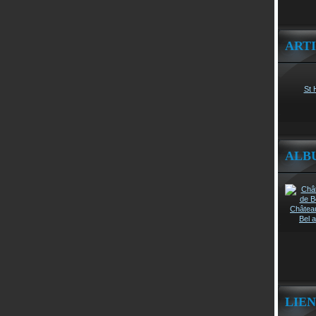
ART
St 
ALB
Châtea
Bel a
LIEN