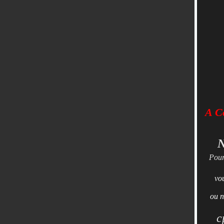
A Co
N
Pour
vo
ou n
c