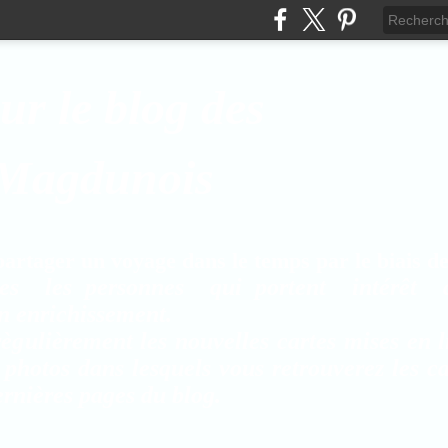
ur le blog des
 Magdunois
rtager un voyage dans le temps par le biais de 
es les personnes qui portent intérêt 
on enrichissement.
ègulièrement les nouvelles cartes mises en l
 photos dans lesquels vous retrouverez les c
rnières pages du blog.