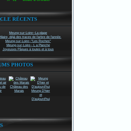
ICLE RÉCENTS
Meung-sur-Loire--La plage
Hilaire, déjà des traces de l'arbre de l'année.
Meung-sur-Loire--"Les Roches"
Meung-sur-Loire-- L a Planche
Joyeuses Pâques à toutes et à tous
UMS PHOTOS
u de
Château des
ir
Marais
Meung D'hier
et
D'aujourd'hui
S