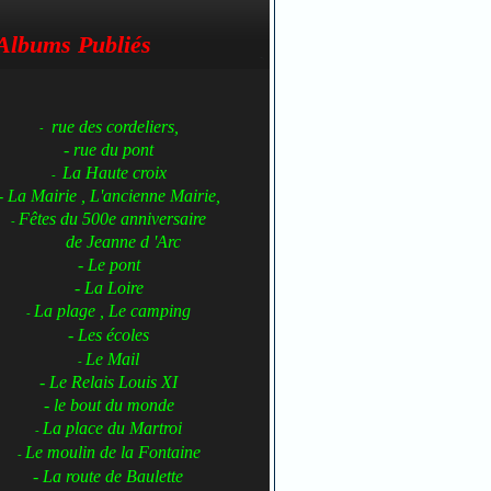
Albums Publiés
rue des cordeliers,
-
- rue du pont
La Haute croix
-
- La Mairie , L'ancienne Mairie,
Fêtes du 500e anniversaire
-
de Jeanne d 'Arc
- Le pont
- La Loire
La plage , Le camping
-
- Les écoles
Le Mail
-
- Le Relais Louis XI
- le bout du monde
La place du Martroi
-
Le moulin de la Fontaine
-
- La route de Baulette