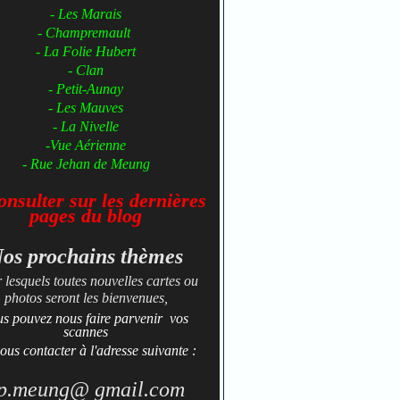
- Les Marais
- Champremault
- La Folie Hubert
- Clan
- Petit-Aunay
- ​​​​​Les Mauves
- La Nivelle
-Vue Aérienne
- Rue Jehan de Meung
nsulter sur les dernières
pages du
blog
os prochains thèmes
 lesquels toutes nouvelles cartes ou
photos seront les bienvenues,
us pouvez nous faire parvenir vos
scannes
ous contacter à l'adresse suivante :
p.meung@ gmail.com