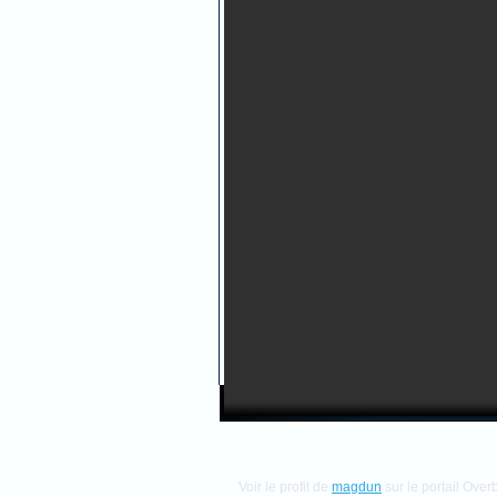
Voir le profil de
magdun
sur le portail Over