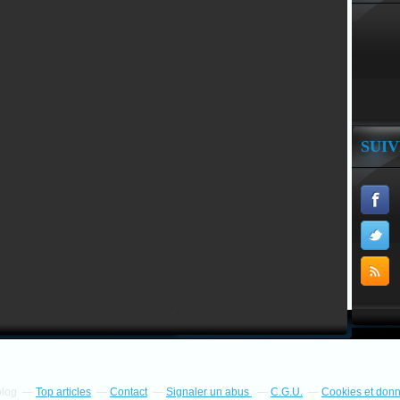
SUI
blog
Top articles
Contact
Signaler un abus
C.G.U.
Cookies et don