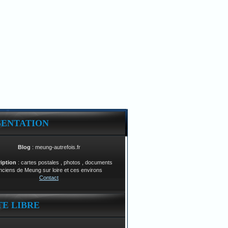
SENTATION
Blog
: meung-autrefois.fr
ription
: cartes postales , photos , documents
nciens de Meung sur loire et ces environs
Contact
TE LIBRE