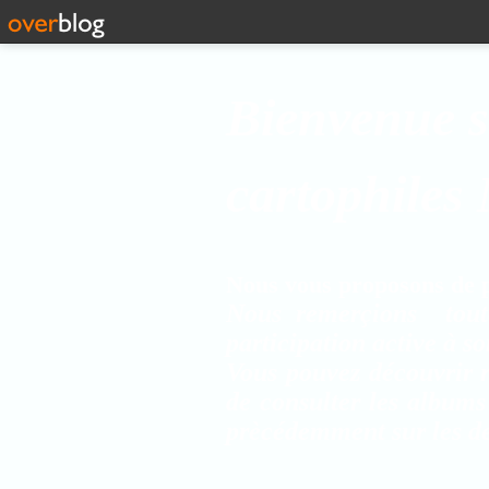
Bienvenue s
cartophiles
Nous vous proposons de pa
Nous remerçions tout
participation active à s
Vous pouvez découvrir r
de consulter les albums
prècédemment sur les de