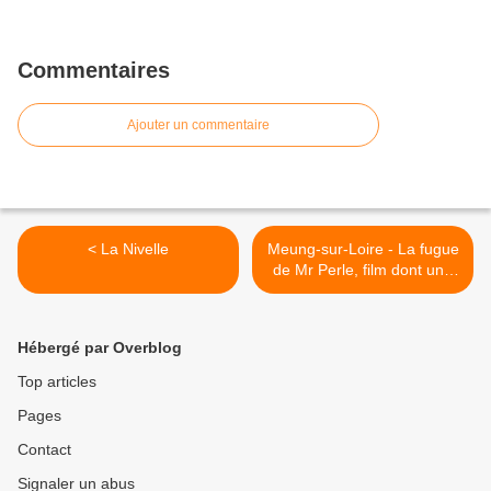
Commentaires
Ajouter un commentaire
< La Nivelle
Meung-sur-Loire - La fugue
de Mr Perle, film dont une
partie a été tourné à
Meung, sortie en 1952. >
Hébergé par Overblog
Top articles
Pages
Contact
Signaler un abus