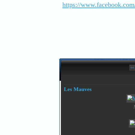
https://www.facebook.com
(cp.meung@gmail.com)
<<
Les Mauves