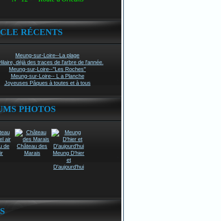
ICLE RÉCENTS
Meung-sur-Loire--La plage
Hilaire, déjà des traces de l'arbre de l'année.
Meung-sur-Loire--"Les Roches"
Meung-sur-Loire-- L a Planche
Joyeuses Pâques à toutes et à tous
UMS PHOTOS
u de
Château des
ir
Marais
Meung D'hier
et
D'aujourd'hui
S