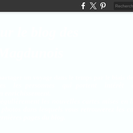
ur le blog des
 Magdunois
rtager un voyage dans le temps par le biais de 
es les personnes qui portent intérêt 
on enrichissement.
ègulièrement les nouvelles cartes mises en l
 photos dans lesquels vous retrouverez les c
rnières pages du blog.