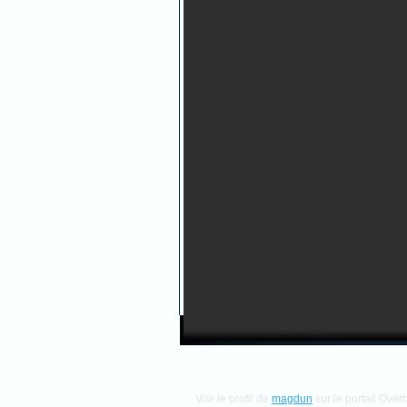
Voir le profil de
magdun
sur le portail Over