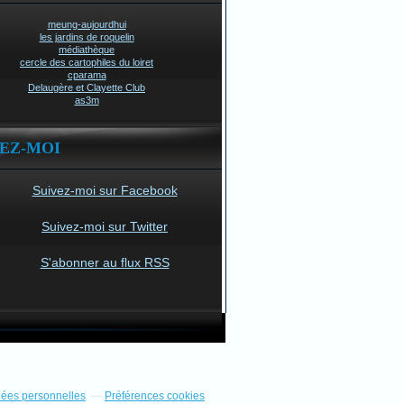
meung-aujourdhui
les jardins de roquelin
médiathèque
cercle des cartophiles du loiret
cparama
Delaugère et Clayette Club
as3m
VEZ-MOI
Suivez-moi sur Facebook
Suivez-moi sur Twitter
S'abonner au flux RSS
nées personnelles
Préférences cookies