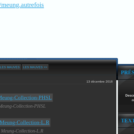
/meung.autrefois
 LES MAUVES
LES MAUVES >>
PRÉ
13 décembre 2016
Desc
a
Meung-Collection-PHSL
TEX
Meung-Collection-L.R