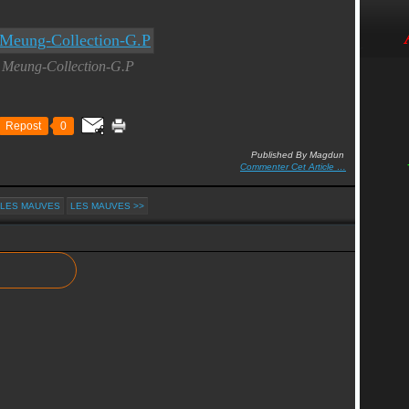
Meung-Collection-G.P
Repost
0
Published By Magdun
Commenter Cet Article
…
 LES MAUVES
LES MAUVES >>