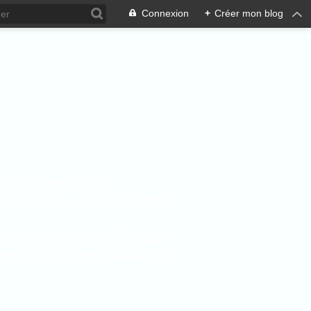
Connexion
+
Créer mon blog
cartes postales.
à ce blog et de votre
igne, mais n'oubliez pas
artes des thèmes abordés