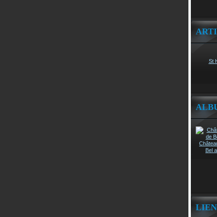
ART
St 
ALB
Châtea
Bel a
LIEN