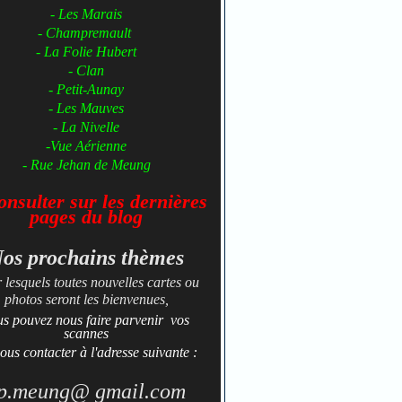
- Les Marais
- Champremault
- La Folie Hubert
- Clan
- Petit-Aunay
- ​​​​​Les Mauves
- La Nivelle
-Vue Aérienne
- Rue Jehan de Meung
nsulter sur les dernières
pages du
blog
os prochains thèmes
 lesquels toutes nouvelles cartes ou
photos seront les bienvenues,
us pouvez nous faire parvenir vos
scannes
ous contacter à l'adresse suivante :
p.meung@ gmail.com