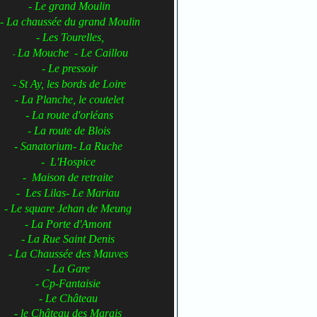
- Le grand Moulin
- La chaussée du grand Moulin
- Les Tourelles,
La Mouche - Le Caillou
-
- Le pressoir
- St Ay, les bords de Loire
- La Planche, le coutelet
- La route d'orléans
- La route de Blois
- Sanatorium- La Ruche
- L'Hospice
- Maison de retraite
- Les Lilas- Le Mariau
- Le square Jehan de Meung
- La Porte d'Amont
- La Rue Saint Denis
- La Chaussée des Mauves
- La Gare
- Cp-Fantaisie
- Le Château
- le Château des Marais