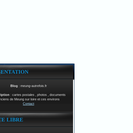
SENTATION
Blog
: meung-autrefois.fr
ription
: cartes postales , photos , documents
nciens de Meung sur loire et ces environs
Contact
TE LIBRE