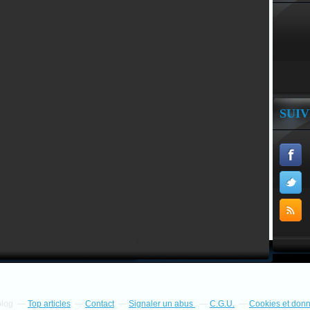
SUI
blog
Top articles
Contact
Signaler un abus
C.G.U.
Cookies et don