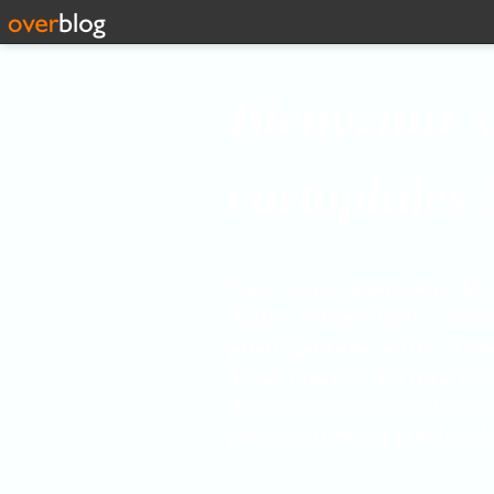
Bienvenue s
cartophiles
Nous vous proposons de pa
Nous remerçions tout
participation active à s
Vous pouvez découvrir r
de consulter les albums
prècédemment sur les de