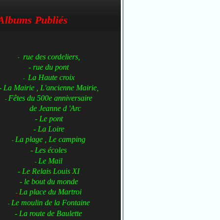
Albums Publiés
rue des cordeliers,
-
- rue du pont
La Haute croix
-
- La Mairie , L'ancienne Mairie,
Fêtes du 500e anniversaire
-
de Jeanne d 'Arc
- Le pont
- La Loire
La plage , Le camping
-
- Les écoles
Le Mail
-
- Le Relais Louis XI
- le bout du monde
La place du Martroi
-
Le moulin de la Fontaine
-
- La route de Baulette