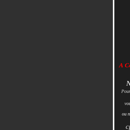
A Co
N
Pour
vo
ou n
c