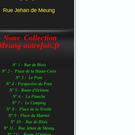
Rue Jehan de Meung
Collection
Notre
Meung-autrefois.fr
N° 1 - Rue de Blois
N° 2 - Place de la Haute-Croix
N° 3 - Le Pont
N° 4 - Perspective du Pont
N° 5 - Route d'Orléans
N° 6 - La Planche
N° 7 - Le Camping
N° 8 - Place de la Nivelle
N° 9 - Place du Martroi
N° 10 - Rue de Blois
N° 11 - Rue Jehan de Meung
N° 12 - Route d'Orléans