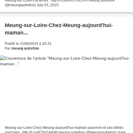
Meung-sur-Loire-Lucarnes : http://t.co/j0PDYruCPm meung autrefois
(@meungautrefois) July 03, 2015
Meung-sur-Loire-Chez-Meung-aujourd'hui-
maman...
Publié le 21/06/2015 à 20:31
Par
meung autrefois
Meung-sur-Loire-Chez-Meung-aujourd'hui-maman paonnne et ses bébés
vont bien : http://t.co/rETrd7A4yM meung autrefois (@meungautrefois) June